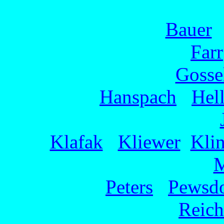
Bauer
Farr
Gosse
Hanspach
Hel
Klafak
Kliewer
Klin
M
Peters
Pewsdo
Reich