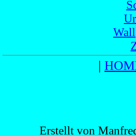
S
Ur
Wall
Z
|
HOM
Erstellt von Manfr